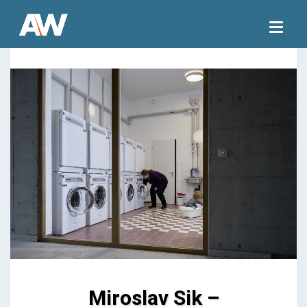
Togg
navig
Miroslav Sik –