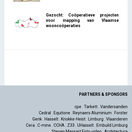
Gezocht: Coöperatieve projecten
voor mapping van Vlaamse
wooncoöperaties
PARTNERS & SPONSORS
cpe
.
Tarkett
.
Vandersanden
Cedral
.
Equitone
.
Reynaers Aluminium
.
Forster
Genk
.
Hasselt
.
Knokke-Heist
.
Limburg
.
Vlaanderen
Cera
.
C-mine
.
CCHA
.
Z33
.
UHasselt
.
Embuild Limburg
Steven Massart Foto-video
.
Architectura