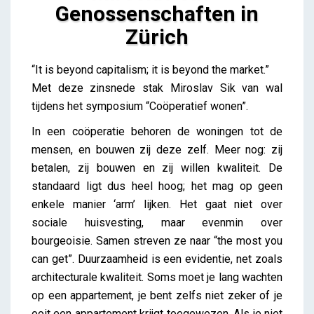
Genossenschaften in
Zürich
Miroslav Sik – Genossenschaften in Zürich
“It is beyond capitalism; it is beyond the market.”
iris
Met deze zinsnede stak Miroslav Sik van wal
tijdens het symposium “Coöperatief wonen”.
In een coöperatie behoren de woningen tot de
mensen, en bouwen zij deze zelf. Meer nog: zij
betalen, zij bouwen en zij willen kwaliteit. De
standaard ligt dus heel hoog; het mag op geen
enkele manier ‘arm’ lijken. Het gaat niet over
sociale huisvesting, maar evenmin over
bourgeoisie. Samen streven ze naar “the most you
can get”. Duurzaamheid is een evidentie, net zoals
architecturale kwaliteit. Soms moet je lang wachten
op een appartement, je bent zelfs niet zeker of je
ooit een appartement krijgt toegewezen. Als je niet