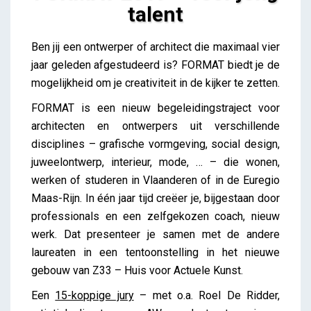
talent
FORMAT 2019 – voor jong talent
Ben jij een ontwerper of architect die maximaal vier
Lieve Drooghmans
jaar geleden afgestudeerd is? FORMAT biedt je de
mogelijkheid om je creativiteit in de kijker te zetten.
FORMAT is een nieuw begeleidingstraject voor
architecten en ontwerpers uit verschillende
disciplines – grafische vormgeving, social design,
juweelontwerp, interieur, mode, … – die wonen,
werken of studeren in Vlaanderen of in de Euregio
Maas-Rijn. In één jaar tijd creëer je, bijgestaan door
professionals en een zelfgekozen coach, nieuw
werk. Dat presenteer je samen met de andere
laureaten in een tentoonstelling in het nieuwe
gebouw van Z33 – Huis voor Actuele Kunst.
Een
15-koppige jury
– met o.a. Roel De Ridder,