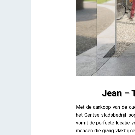
Jean – 
Jean – Tien woningen met fo
Met de aankoop van de oud
Lieve Drooghmans
het Gentse stadsbedrijf so
vormt de perfecte locatie v
mensen die graag vlakbij ce