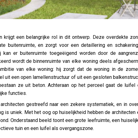
 krijgt een belangrijke rol in dit ontwerp. Deze overdekte zo
vate buitenruimte, en zorgt voor een detaillering en schakeri
ij kan er buitenruimte toegeëigend worden door de aangren
eerd wordt de binnenruimte van elke woning deels afgeschermd
mbitie van elke woning: hij zorgt dat de woning in de zomer
el uit een open lamellenstructuur of uit een gesloten balkenstru
bestaan ze uit beton. Achteraan op het perceel gaat de luifel
ke functies.
architecten gestreefd naar een zekere systematiek, en in ove
ing is uniek. Met het oog op huiselijkheid hebben de architecte
ond. Onderstaand beeld toont een grote leefruimte, een huiselij
ctieve tuin en een luifel als overgangszone.