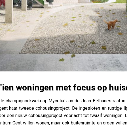
Tien woningen met focus op huise
cus op huiselijkheid
e champignonkwekerij ‘Mycelia’ aan de Jean Béthunestraat in
gent haar tweede cohousingproject. De ingesloten en rustige li
oor een nieuw cohousingproject voor acht tot twaalf woningen. D
ntrum Gent willen wonen, maar ook buitenruimte en groen wille