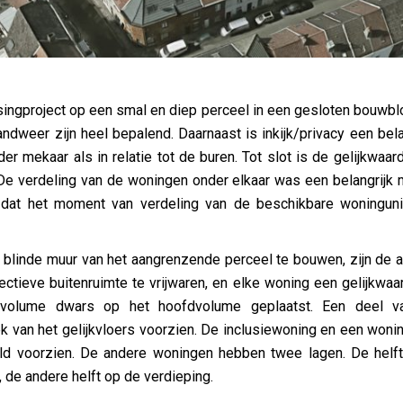
ingproject op een smal en diep perceel in een gesloten bouwblo
dweer zijn heel bepalend. Daarnaast is inkijk/privacy een bel
 mekaar als in relatie tot de buren. Tot slot is de gelijkwaa
. De verdeling van de woningen onder elkaar was een belangrijk m
 dat het moment van verdeling van de beschikbare woningunit
blinde muur van het aangrenzende perceel te bouwen, zijn de a
ctieve buitenruimte te vrijwaren, en elke woning een gelijkwaard
 volume dwars op het hoofdvolume geplaatst. Een deel v
ek van het gelijkvloers voorzien. De inclusiewoning en een won
veld voorzien. De andere woningen hebben twee lagen. De helf
, de andere helft op de verdieping.