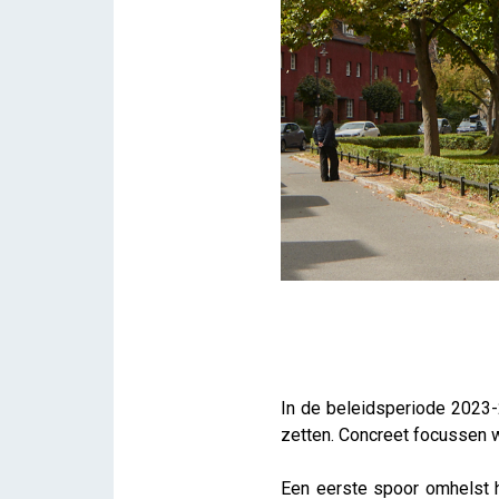
Beleidsplan 2023-2027
In de beleidsperiode 2023-
iris
zetten. Concreet focussen w
Een eerste spoor omhelst