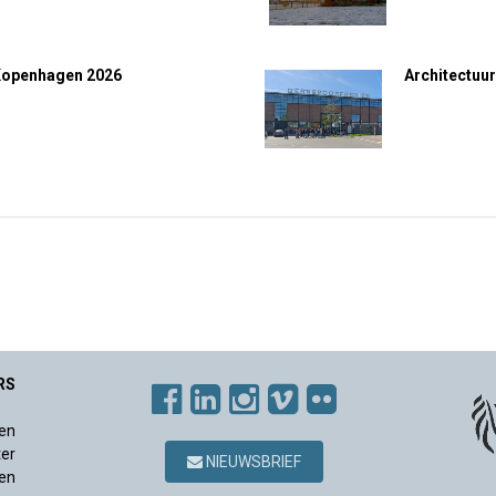
Kopenhagen 2026
Architectuur
RS
en
ter
NIEUWSBRIEF
en