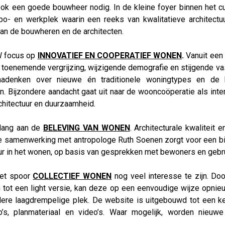
ook een goede bouwheer nodig. In de kleine foyer binnen het c
o- en werkplek waarin een reeks van kwalitatieve architectu
an de bouwheren en de architecten.
W focus op
INNOVATIEF EN COOPERATIEF WONEN
.
Vanuit een 
 toenemende vergrijzing, wijzigende demografie en stijgende v
 nadenken over nieuwe én traditionele woningtypes en de b
. Bijzondere aandacht gaat uit naar de wooncoöperatie als in
rchitectuur en duurzaamheid.
lang aan de
BELEVING VAN WONEN
. Architecturale kwalitei
le samenwerking met antropologe Ruth Soenen zorgt voor een bi
ur in het wonen, op basis van gesprekken met bewoners en gebr
 het spoor
COLLECTIEF WONEN
nog veel interesse te zijn. Do
en tot een light versie, kan deze op een eenvoudige wijze opni
ndere laagdrempelige plek. De website is uitgebouwd tot een ke
o’s, planmateriaal en video’s. Waar mogelijk, worden nieuwe