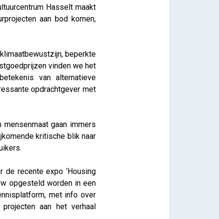
ultuurcentrum Hasselt maakt
urprojecten aan bod komen,
klimaatbewustzijn, beperkte
astgoedprijzen vinden we het
etekenis van alternatieve
teressante opdrachtgever met
t en mensenmaat gaan immers
jkomende kritische blik naar
uikers.
or de recente expo ‘Housing
euw opgesteld worden in een
nnisplatform, met info over
 projecten aan het verhaal