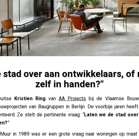
 stad over aan ontwikkelaars, o
zelf in handen?”
ontwikkelaars, of nemen we ze zelf in handen?”
Duitse
Kristien Ring
van
AA Projects
bij de Vlaamse Bouwm
uwprojecten van Baugruppen in Berlijn. De voorbije jaren heeft
eerd. Ze stelt de pertinente vraag: “
Laten we de stad over
en?
”
e Muur in 1989 was er een grote vraag naar woningen op maat 