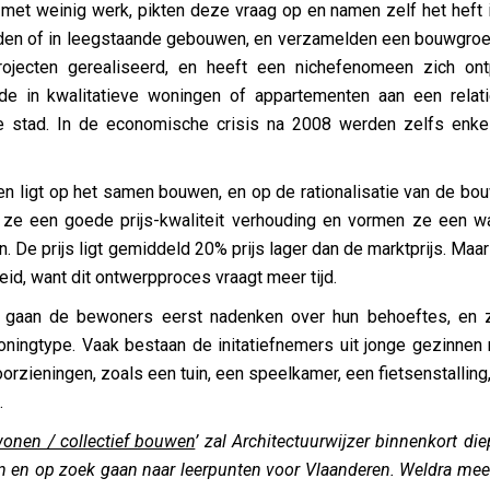
 met weinig werk, pikten deze vraag op en namen zelf het heft
den of in leegstaande gebouwen, en verzamelden een bouwgroep 
rojecten gerealiseerd, en heeft een nichefenomeen zich on
rde in kwalitatieve woningen of appartementen aan een relat
 stad. In de economische crisis na 2008 werden zelfs enke
n ligt op het samen bouwen, en op de rationalisatie van de bou
 ze een goede prijs-kwaliteit verhouding en vormen ze een wa
 De prijs ligt gemiddeld 20% prijs lager dan de marktprijs. Maar
eid, want dit ontwerpproces vraagt meer tijd.
 gaan de bewoners eerst nadenken over hun behoeftes, en z
woningtype. Vaak bestaan de initatiefnemers uit jonge gezinnen
oorzieningen, zoals een tuin, een speelkamer, een fietsenstallin
…
wonen / collectief bouwen
’ zal Architectuurwijzer binnenkort di
n en op zoek gaan naar leerpunten voor Vlaanderen. Weldra meer