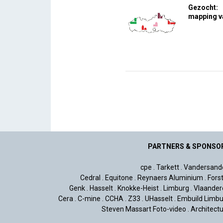
Gezocht: 
mapping v
PARTNERS & SPONSO
cpe
.
Tarkett
.
Vandersand
Cedral
.
Equitone
.
Reynaers Aluminium
.
Fors
Genk
.
Hasselt
.
Knokke-Heist
.
Limburg
.
Vlaander
Cera
.
C-mine
.
CCHA
.
Z33
.
UHasselt
.
Embuild Limbu
Steven Massart Foto-video
.
Architect