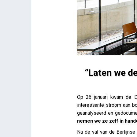
“Laten we de
“Laten we de stad over aan 
Op 26 januari kwam de 
iris
interessante stroom aan bo
geanalyseerd en gedocument
nemen we ze zelf in hand
Na de val van de Berlijns