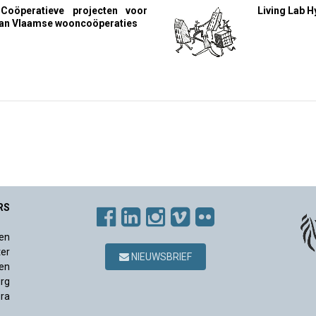
Coöperatieve projecten voor
Living Lab 
an Vlaamse wooncoöperaties
RS
en
ter
NIEUWSBRIEF
en
rg
ura