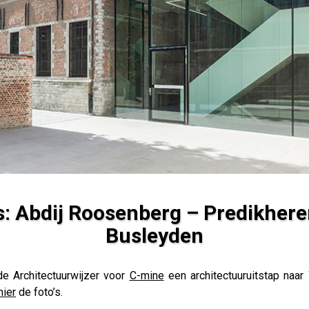
s: Abdij Roosenberg – Predikhere
Busleyden
erg – Predikheren – Hof van Busleyden
e Architectuurwijzer voor
C-mine
een architectuuruitstap naa
hier
de foto’s.