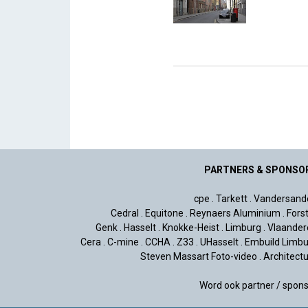
PARTNERS & SPONSO
cpe
.
Tarkett
.
Vandersand
Cedral
.
Equitone
.
Reynaers Aluminium
.
Fors
Genk
.
Hasselt
.
Knokke-Heist
.
Limburg
.
Vlaander
Cera
.
C-mine
.
CCHA
.
Z33
.
UHasselt
.
Embuild Limbu
Steven Massart Foto-video
.
Architect
Word ook partner / spon