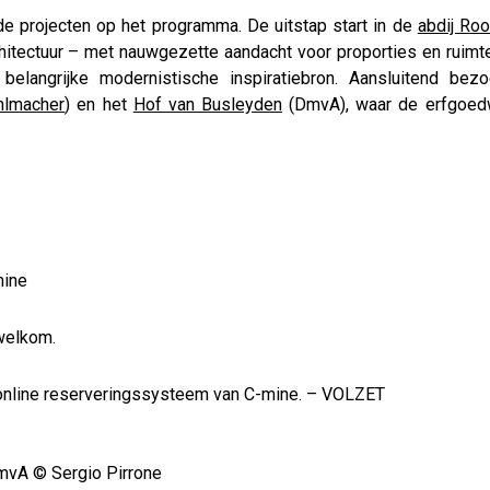
de projecten op het programma. De uitstap start in de
abdij Ro
hitectuur – met nauwgezette aandacht voor proporties en ruimtel
elangrijke modernistische inspiratiebron. Aansluitend be
hlmacher
) en het
Hof van Busleyden
(DmvA), waar de erfgoedw
mine
 welkom.
t online reserveringssysteem van C-mine. – VOLZET
mvA © Sergio Pirrone