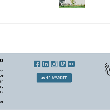
RS
en
ter
NIEUWSBRIEF
en
rg
ura
sor