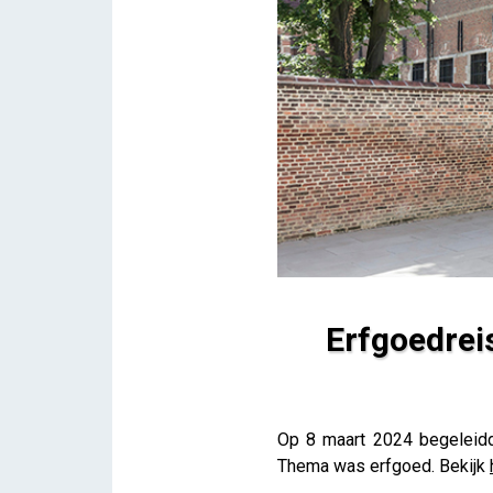
Erfgoedrei
Erfgoedreis: Abdij Roosenb
Op 8 maart 2024 begeleidd
Lieve Drooghmans
Thema was erfgoed. Bekijk