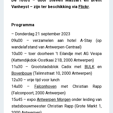
De foto’s – door Steven Massart en Brent
Vanheyst – zijn ter beschikking via
Flickr
.
Programma
– Donderdag 21 september 2023
09u00 – verzamelen aan hotel A-Stay (op
wandelafstand van Antwerpen-Centraal)
10u00 – toer doorheen ’t Eilandje met AG Vespa
(Kattendijkdok-Oostkaai 21B, 2000 Antwerpen)
11u30 – Grootstadsblok Cadix met
BULK
en
Bovenbouw
(Talinnstraat 10, 2000 Antwerpen)
12u30 – vrije tijd voor lunch
14u00 –
Falconhoven
met Christian Rapp
(Falconpoort, 2000 Antwerpen)
15u45 – expo
Antwerpen Morgen
onder leiding van
stadsbouwmeester Christian Rapp (Grote Markt 1,
2000 Antwerpen)