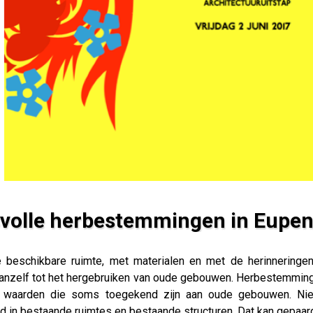
volle herbestemmingen in Eupen
en in Eupen en Spa
beschikbare ruimte, met materialen en met de herinneringe
 vanzelf tot het hergebruiken van oude gebouwen. Herbestemmin
le waarden die soms toegekend zijn aan oude gebouwen. Ni
fd in bestaande ruimtes en bestaande structuren. Dat kan gepaa