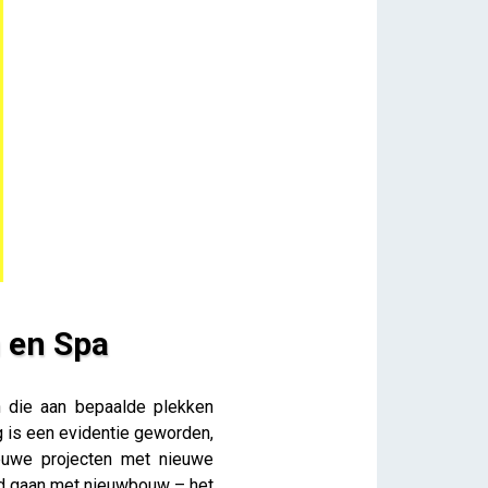
 en Spa
n die aan bepaalde plekken
g is een evidentie geworden,
euwe projecten met nieuwe
rd gaan met nieuwbouw – het