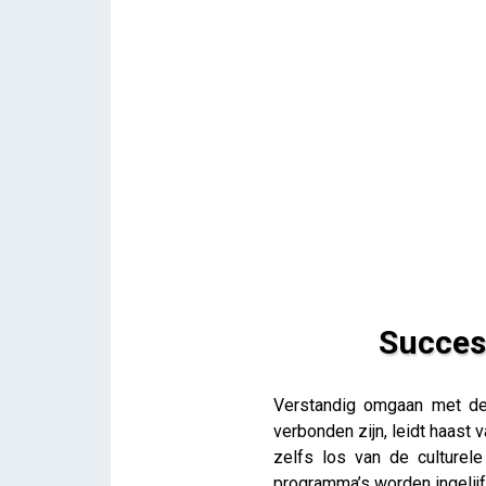
Succes
Succesvolle herbestemming
Verstandig omgaan met de 
iris
verbonden zijn, leidt haast
zelfs los van de culture
programma’s worden ingelij