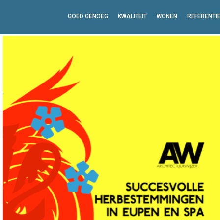
GOED GENOEG
KWALITEIT
WONEN
REFERENTI