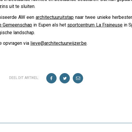
ns uit te sluiten.
ganiseerde AW een
architectuuruitstap
naar twee unieke herbeste
ige Gemeenschap
in Eupen als het
sportcentrum La Fraineuse
in S
gische landschap.
e opvragen via
lieve@architectuurwijzer.be
.
DEEL DIT ARTIKEL: