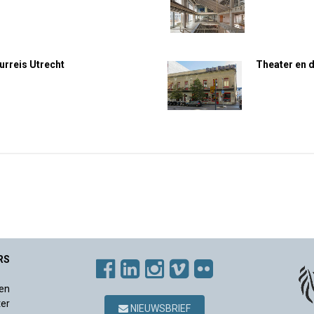
urreis Utrecht
Theater en 
RS
en
ter
NIEUWSBRIEF