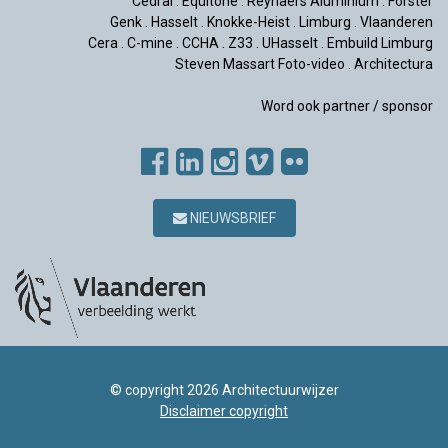
Cedral
.
Equitone
.
Reynaers Aluminium
.
Forster
Genk
.
Hasselt
.
Knokke-Heist
.
Limburg
.
Vlaanderen
Cera
.
C-mine
.
CCHA
.
Z33
.
UHasselt
.
Embuild Limburg
Steven Massart Foto-video
.
Architectura
Word ook partner / sponsor
NIEUWSBRIEF
© copyright 2026 Architectuurwijzer
Disclaimer copyright