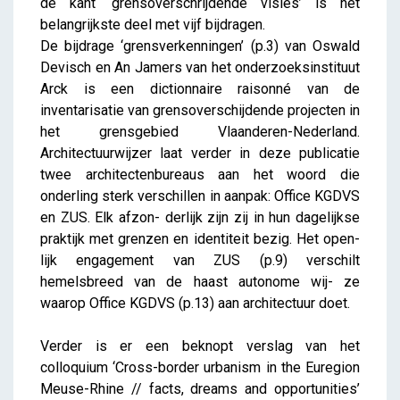
de kant ‘grensoverschrijdende visies’ is het
belangrijkste deel met vijf bijdragen.
De bijdrage ‘grensverkenningen’ (p.3) van Oswald
Devisch en An Jamers van het onderzoeksinstituut
Arck is een dictionnaire raisonné van de
inventarisatie van grensoverschijdende projecten in
het grensgebied Vlaanderen-Nederland.
Architectuurwijzer laat verder in deze publicatie
twee architectenbureaus aan het woord die
onderling sterk verschillen in aanpak: Office KGDVS
en ZUS. Elk afzon- derlijk zijn zij in hun dagelijkse
praktijk met grenzen en identiteit bezig. Het open-
lijk engagement van ZUS (p.9) verschilt
hemelsbreed van de haast autonome wij- ze
waarop Office KGDVS (p.13) aan architectuur doet.
Verder is er een beknopt verslag van het
colloquium ‘Cross-border urbanism in the Euregion
Meuse-Rhine // facts, dreams and opportunities’