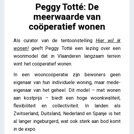
Peggy Totté: De
meerwaarde van
coöperatief wonen
Peggy Totté: De meerwaarde van coöperatief
Als curator
van de tentoonstelling
Hier wil ik
wonen
wonen!
geeft Peggy Totté een lezing over een
Lieve Drooghmans
woonmodel dat in Vlaanderen langzaam terrein
wint: het coöperatief wonen.
In een wooncoöperatie zijn bewoners geen
eigenaar van hun individuele woning, maar mede-
eigenaar van het geheel. Dit model – met wonen
aan kostprijs – biedt een hoge woonkwaliteit,
flexibiliteit en collectiviteit. In landen als
Zwitserland, Duitsland, Nederland en Spanje is het
al langer ingeburgerd, wat ook sterk aan bod komt
in de expo.