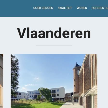
GOED GENOEG
KWALITEIT
WONEN
REFERENTI
Vlaanderen