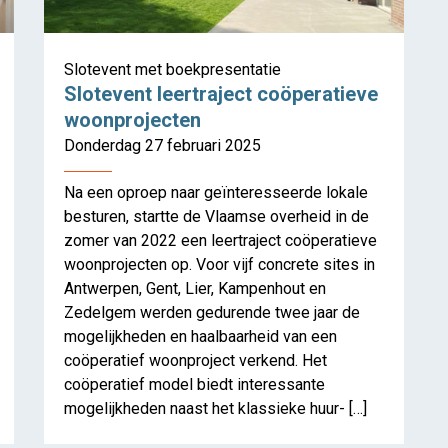
Slotevent met boekpresentatie
Slotevent leertraject coöperatieve
woonprojecten
Donderdag 27 februari 2025
Na een oproep naar geïnteresseerde lokale
besturen, startte de Vlaamse overheid in de
zomer van 2022 een leertraject coöperatieve
woonprojecten op. Voor vijf concrete sites in
Antwerpen, Gent, Lier, Kampenhout en
 op de toekomst van kerken in V
Zedelgem werden gedurende twee jaar de
mogelijkheden en haalbaarheid van een
coöperatief woonproject verkend. Het
coöperatief model biedt interessante
mogelijkheden naast het klassieke huur- […]