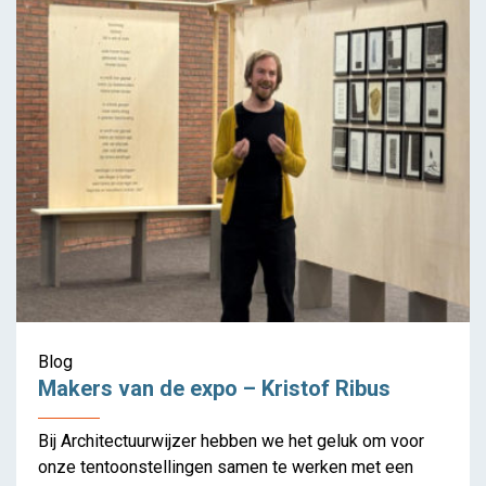
Blog
Makers van de expo – Kristof Ribus
HouseEurope! Teken de
petitie tegen sloop.
Bij Architectuurwijzer hebben we het geluk om voor
onze tentoonstellingen samen te werken met een