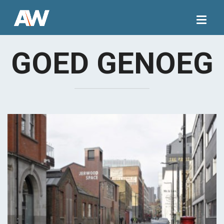
Togg
navig
GOED GENOEG