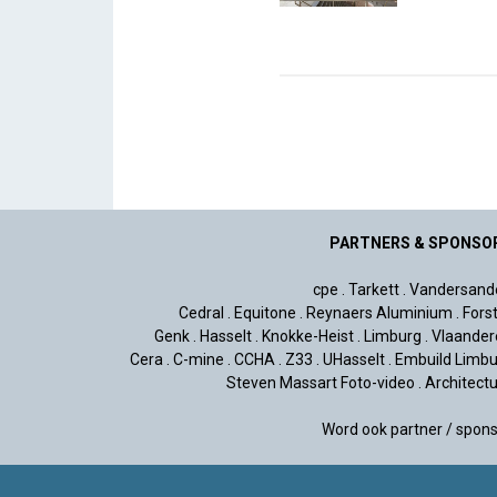
PARTNERS & SPONSO
cpe
.
Tarkett
.
Vandersand
Cedral
.
Equitone
.
Reynaers Aluminium
.
Fors
Genk
.
Hasselt
.
Knokke-Heist
.
Limburg
.
Vlaander
Cera
.
C-mine
.
CCHA
.
Z33
.
UHasselt
.
Embuild Limbu
Steven Massart Foto-video
.
Architect
Word ook partner / spon