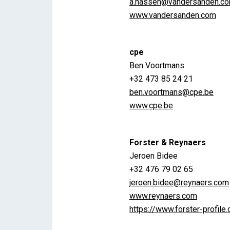
a.nassen@vandersanden.c
www.vandersanden.com
cpe
Ben Voortmans
+32 473 85 24 21
ben.voortmans@cpe.be
www.cpe.be
Forster & Reynaers
Jeroen Bidee
+32 476 79 02 65
jeroen.bidee@reynaers.com
www.reynaers.com
https://www.forster-profile.