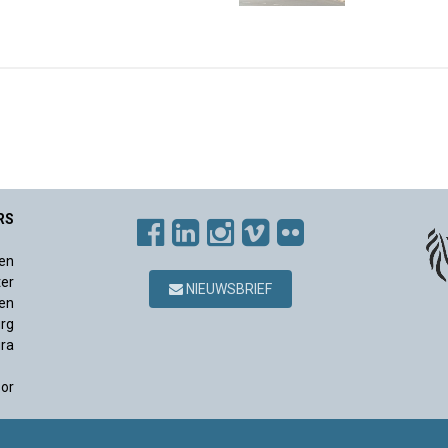
RS
en
ter
NIEUWSBRIEF
en
rg
ura
sor