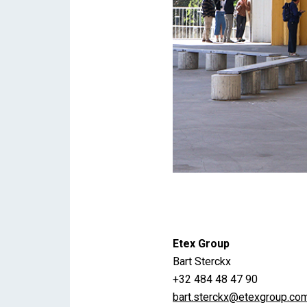
Partners Charleroi 2025
Etex Group
Brent
Bart Sterckx
+32 484 48 47 90
bart.sterckx@etexgroup.co