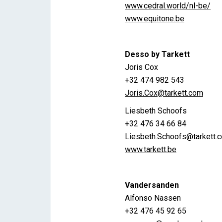
www.cedral.world/nl-be/
www.equitone.be
Desso by Tarkett
Joris Cox
+32 474 982 543
Joris.Cox@tarkett.com
Liesbeth Schoofs
+32 476 34 66 84
Liesbeth.Schoofs@tarkett.
www.tarkett.be
Vandersanden
Alfonso Nassen
+32 476 45 92 65