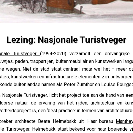
Lezing: Nasjonale Turistveger
er
onale Turistveger
(1994-2020) verzamelt een omvangrijke d
ebouwtjes, paden, trappartijen, buitenmeubilair en kunstwerken l
he wegen. Niet de stad staat centraal, maar wel het – mee
jes, kunstwerken en infrastructurele elementen zijn ontworpen
ekende buitenlandse namen als Peter Zumthor en Louise Bourgeo
an Nasjonale Turistveger, licht het project toe aan de hand van een
oorse natuur, de ervaring van het rijden, architectuur en kun
erheidsproject is, een ‘best practice’ in termen van architectuurb
preker architecte Beate Hølmebakk uit. Haar bureau
Manthey
e Turistveger. Hølmebakk staat bekend voor haar boeiende vi