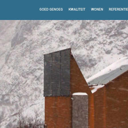
GOED GENOEG
KWALITEIT
WONEN
REFERENTI