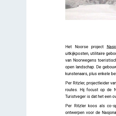
Lezing: Nasjonale Turistveg
Het Noorse project
Nasj
iris
uitkijkposten, utilitaire g
van Noorwegens toeristisc
open landschap. De gebouwt
kunstenaars, plus enkele b
Per Ritzler, projectleider v
routes. Hij focust op de N
Turistveger is dat het een ov
Per Ritzler koos als co-s
ontwerpen voor de Nasjonal