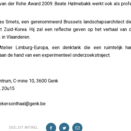
van der Rohe Award 2009. Beate Hølmebakk werkt ook als profe
Bas Smets, een gerenommeerd Brussels landschapsarchitect die
ot Zuid-Korea. Hij zal een reflectie geven op het verhaal van 
k in Vlaanderen.
Atelier Limburg-Europa, een denktank die een ruimtelijk ha
 aan de hand van een experimenteel onderzoekstraject.
entrum, C-mine 10, 3600 Genk
, 20u15
ekersonthaal@genk.be
DEEL DIT ARTIKEL: