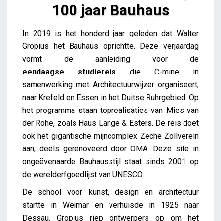
100 jaar Bauhaus
Naar Krefeld en Essen / 100 jaar Bauhaus
In 2019 is het honderd jaar geleden dat Walter
Lieve Drooghmans
Gropius het Bauhaus oprichtte. Deze verjaardag
vormt de aanleiding voor de
eendaagse studiereis
die C-mine in
samenwerking met Architectuurwijzer organiseert,
naar Krefeld en Essen in het Duitse Ruhrgebied. Op
het programma staan toprealisaties van Mies van
der Rohe, zoals Haus Lange & Esters. De reis doet
ook het gigantische mijncomplex Zeche Zollverein
aan, deels gerenoveerd door OMA. Deze site in
ongeëvenaarde Bauhausstijl staat sinds 2001 op
de werelderfgoedlijst van UNESCO.
De school voor kunst, design en architectuur
startte in Weimar en verhuisde in 1925 naar
Dessau. Gropius riep ontwerpers op om het