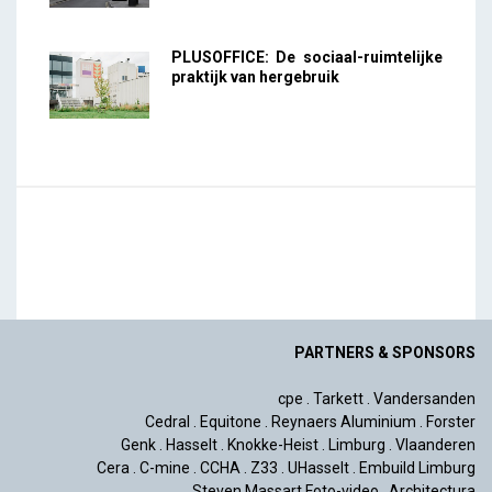
PLUSOFFICE: De sociaal-ruimtelijke
praktijk van hergebruik
PARTNERS & SPONSORS
cpe
.
Tarkett
.
Vandersanden
Cedral
.
Equitone
.
Reynaers Aluminium
.
Forster
Genk
.
Hasselt
.
Knokke-Heist
.
Limburg
.
Vlaanderen
Cera
.
C-mine
.
CCHA
.
Z33
.
UHasselt
.
Embuild Limburg
Steven Massart Foto-video
.
Architectura