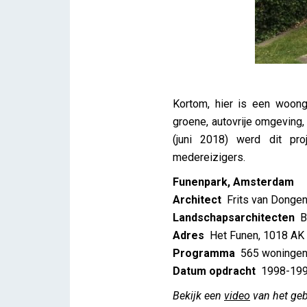
Kortom, hier is een woon
groene, autovrije omgevin
(juni 2018) werd dit pro
medereizigers.
Funenpark, Amsterdam
Architect
Frits van Donge
Landschapsarchitecten
B
Adres
Het Funen, 1018 AK
Programma
565 woningen,
Datum opdracht
1998-19
Bekijk een
video
van het geb