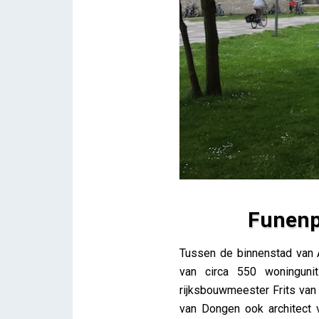
Funenp
Funenpark, wonen in een aut
Tussen de binnenstad van 
Lieve Drooghmans
van circa 550 woningunit
rijksbouwmeester Frits van
van Dongen ook architect 