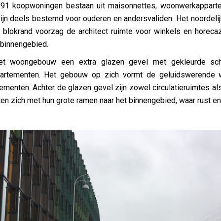
 191 koopwoningen bestaan uit maisonnettes, woonwerkappart
ijn deels bestemd voor ouderen en andersvaliden. Het noordelij
de blokrand voorzag de architect ruimte voor winkels en horeca
 binnengebied.
et woongebouw een extra glazen gevel met gekleurde sch
partementen. Het gebouw op zich vormt de geluidswerende w
ementen. Achter de glazen gevel zijn zowel circulatieruimtes al
n zich met hun grote ramen naar het binnengebied, waar rust en 