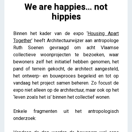
We are happies… not
hippies
We are happies… not hippies
Binnen het kader van de expo ‘
Housing Apart
Lieve Drooghmans
Together
’ heeft Architectuurwijzer aan antropologe
Ruth Soenen gevraagd om acht Vlaamse
collectieve woonprojecten te bezoeken, waar
bewoners zelf het initiatief hebben genomen, het
pand of terrein gekocht, de architect aangesteld,
het ontwerp- en bouwproces begeleid en tot op
vandaag het project samen beheren. Zo focust de
expo niet alleen op de architectuur, maar ook op het
‘leven zoals het is’ binnen het collectief wonen.
Enkele fragmenten uit het antropologisch
onderzoek: