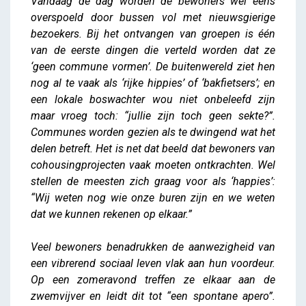
Vandaag de dag worden de bewoners wel eens
overspoeld door bussen vol met nieuwsgierige
bezoekers. Bij het ontvangen van groepen is één
van de eerste dingen die verteld worden dat ze
‘geen commune vormen’. De buitenwereld ziet hen
nog al te vaak als ‘rijke hippies’ of ‘bakfietsers’; en
een lokale boswachter wou niet onbeleefd zijn
maar vroeg toch: “jullie zijn toch geen sekte?”.
Communes worden gezien als te dwingend wat het
delen betreft. Het is net dat beeld dat bewoners van
cohousingprojecten vaak moeten ontkrachten. Wel
stellen de meesten zich graag voor als ‘happies’:
“Wij weten nog wie onze buren zijn en we weten
dat we kunnen rekenen op elkaar.”
Veel bewoners benadrukken de aanwezigheid van
een vibrerend sociaal leven vlak aan hun voordeur.
Op een zomeravond treffen ze elkaar aan de
zwemvijver en leidt dit tot “een spontane apero”.