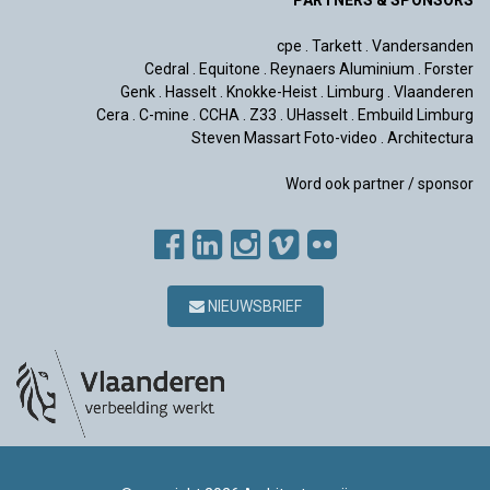
PARTNERS & SPONSORS
cpe
.
Tarkett
.
Vandersanden
Cedral
.
Equitone
.
Reynaers Aluminium
.
Forster
Genk
.
Hasselt
.
Knokke-Heist
.
Limburg
.
Vlaanderen
Cera
.
C-mine
.
CCHA
.
Z33
.
UHasselt
.
Embuild Limburg
Steven Massart Foto-video
.
Architectura
Word ook partner / sponsor
NIEUWSBRIEF