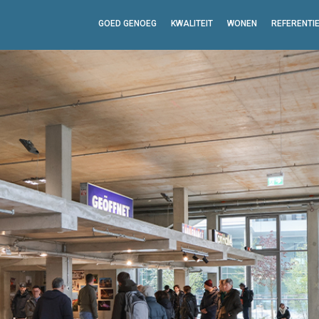
GOED GENOEG
KWALITEIT
WONEN
REFERENTI