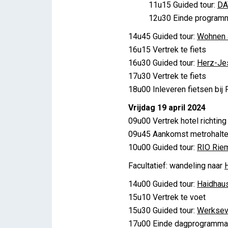
11u15 Guided tour:
DA
12u30 Einde program
14u45 Guided tour:
Wohnen a
16u15 Vertrek te fiets
16u30 Guided tour:
Herz-Je
17u30 Vertrek te fiets
18u00 Inleveren fietsen bij 
Vrijdag 19 april 2024
09u00 Vertrek hotel richting
09u45 Aankomst metrohalt
10u00 Guided tour:
RIO Riem
Facultatief: wandeling naar
14u00 Guided tour:
Haidhaus
15u10 Vertrek te voet
15u30 Guided tour:
Werksevi
17u00 Einde dagprogramma