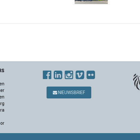
RS
en
ter
NIEUWSBRIEF
en
rg
ura
sor