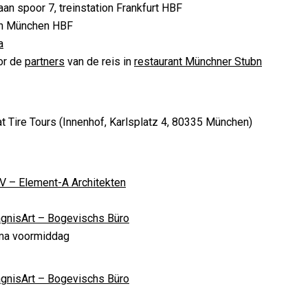
an spoor 7, treinstation Frankfurt HBF
on München HBF
a
or de
partners
van de reis in
restaurant Münchner Stubn
at Tire Tours (Innenhof, Karlsplatz 4, 80335 München)
V – Element-A Architekten
gnisArt – Bogevischs Büro
ma voormiddag
gnisArt – Bogevischs Büro