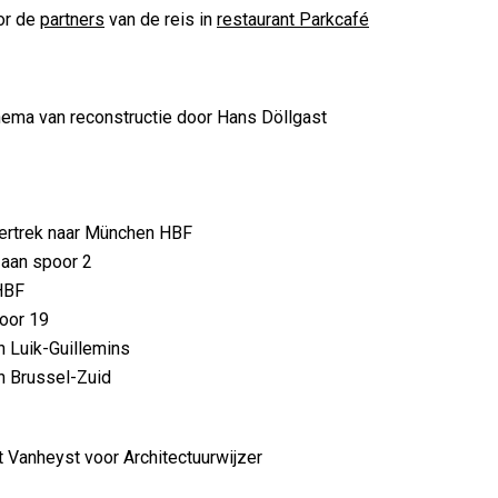
or de
partners
van de reis in
restaurant Parkcafé
thema van reconstructie door Hans Döllgast
ertrek naar München HBF
 aan spoor 2
HBF
oor 19
n Luik-Guillemins
n Brussel-Zuid
 Vanheyst voor Architectuurwijzer