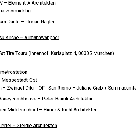
V – Element-A Architekten
ma voormiddag
m Dante – Florian Nagler
su Kirche – Allmannwappner
Fat Tire Tours (Innenhof, Karlsplatz 4, 80335 München)
 metrostation
e Messestadt-Ost
 – Zwingel Dilg
OF
San Riemo – Juliane Greb + Summacum
Honeycombhouse – Peter Haimlr Architektur
en Middenschool – Hirner & Riehl Architekten
ertel – Steidle Architekten