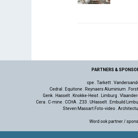
PARTNERS & SPONSO
cpe
.
Tarkett
.
Vandersand
Cedral
.
Equitone
.
Reynaers Aluminium
.
Fors
Genk
.
Hasselt
.
Knokke-Heist
.
Limburg
.
Vlaander
Cera
.
C-mine
.
CCHA
.
Z33
.
UHasselt
.
Embuild Limbu
Steven Massart Foto-video
.
Architect
Word ook partner / spon