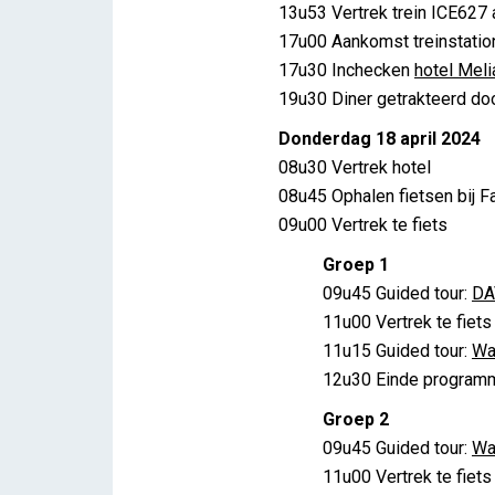
13u53 Vertrek trein ICE627 a
17u00 Aankomst treinstati
17u30 Inchecken
hotel Meli
19u30 Diner getrakteerd do
Donderdag 18 april 2024
08u30 Vertrek hotel
08u45 Ophalen fietsen bij F
09u00 Vertrek te fiets
Groep 1
09u45 Guided tour:
DA
11u00 Vertrek te fiets
11u15 Guided tour:
Wa
12u30 Einde program
Groep 2
09u45 Guided tour:
Wa
11u00 Vertrek te fiets