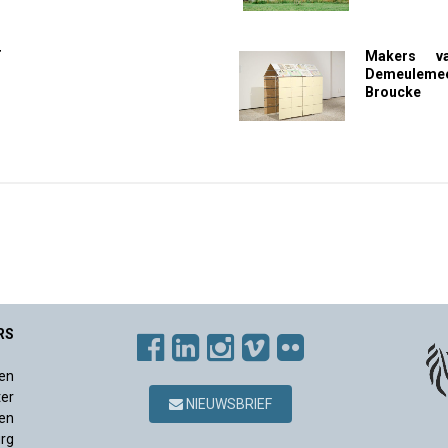
T
Makers v
Demeulem
Broucke
RS
en
ter
NIEUWSBRIEF
en
rg