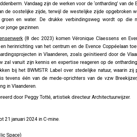
ddenberm. Vandaag zijn de werken voor de ‘ontharding’ van de
an de oostelijke zijde, terwijl de westelijke zijde opgebroken w
 groen en water. De drukke verbindingsweg wordt op die
or jonge gezinnen.
ensenwerk
(8 dec 2023) komen Véronique Claessens en Evert
en herinrichting van het centrum en de Evence Coppéelaan toel
hardingsprojecten in Vlaanderen, zoals geïnitieerd door de Vla
w zal vanuit zijn kennis en expertise reageren op de onthardi
okken bij het BWMSTR Label over stedelijke natuur, waarin zij p
is tevens één van de mede-oprichters van de vzw Breekijzer
ng in Vlaanderen.
rd door Peggy Totté, artistiek directeur Architectuurwijzer.
ot 21 januari 2024 in C-mine.
lic Space)