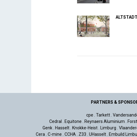
ALTSTAD
PARTNERS & SPONSO
cpe
.
Tarkett
.
Vandersand
Cedral
.
Equitone
.
Reynaers Aluminium
.
Fors
Genk
.
Hasselt
.
Knokke-Heist
.
Limburg
.
Vlaander
Cera
.
C-mine
.
CCHA
.
Z33
.
UHasselt
.
Embuild Limbu