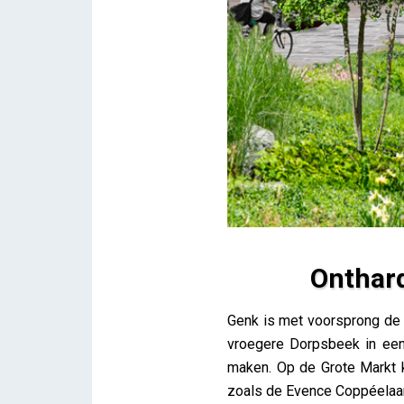
Onthar
Ontharding centrum Genk &
Genk is met voorsprong de 
Lieve Drooghmans
vroegere Dorpsbeek in een
maken. Op de Grote Markt k
zoals de Evence Coppéelaan 